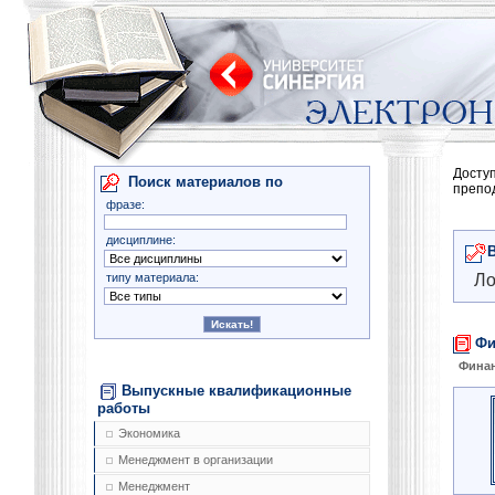
Досту
Поиск материалов по
препо
фразе:
дисциплине:
типу материала:
Ло
Фи
Фина
Выпускные квалификационные
работы
Экономика
Менеджмент в организации
Менеджмент