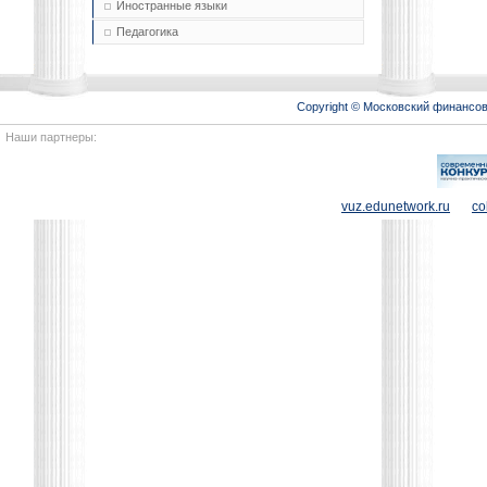
Иностранные языки
Педагогика
Copyright © Московский финансо
Наши партнеры:
vuz.edunetwork.ru
co