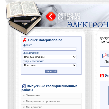
Досту
Поиск материалов по
препо
фразе:
дисциплине:
типу материала:
Ло
Эк
Выпускные квалификационные
работы
Экономика
Менеджмент в организации
Менеджмент