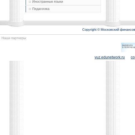
Иностранные языки
Педагогика
Copyright © Московский финансо
Наши партнеры:
vuz.edunetwork.ru
co