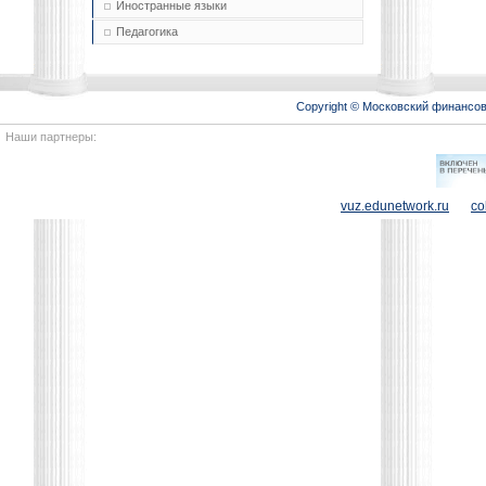
Иностранные языки
Педагогика
Copyright © Московский финансо
Наши партнеры:
vuz.edunetwork.ru
co