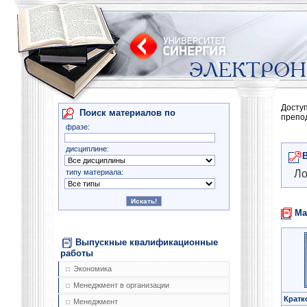
Досту
Поиск материалов по
препо
фразе:
дисциплине:
типу материала:
Ло
Ма
Выпускные квалификационные
работы
Экономика
Менеджмент в организации
Кратк
Менеджмент