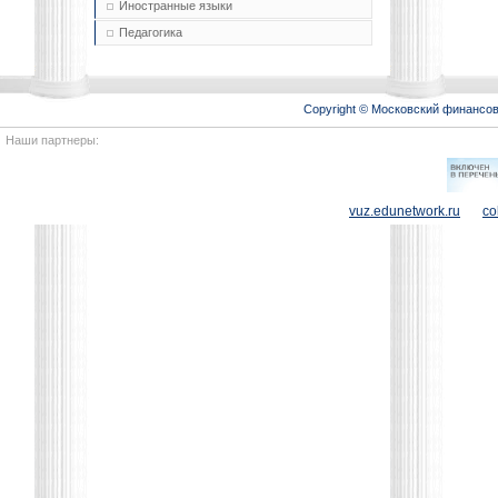
Иностранные языки
Педагогика
Copyright © Московский финансо
Наши партнеры:
vuz.edunetwork.ru
co