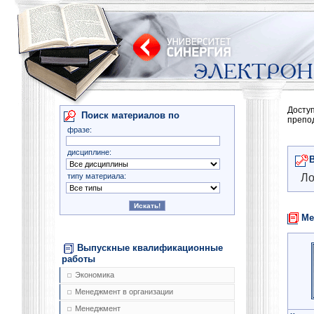
Досту
Поиск материалов по
препо
фразе:
дисциплине:
типу материала:
Ло
Ме
Выпускные квалификационные
работы
Экономика
Менеджмент в организации
Менеджмент