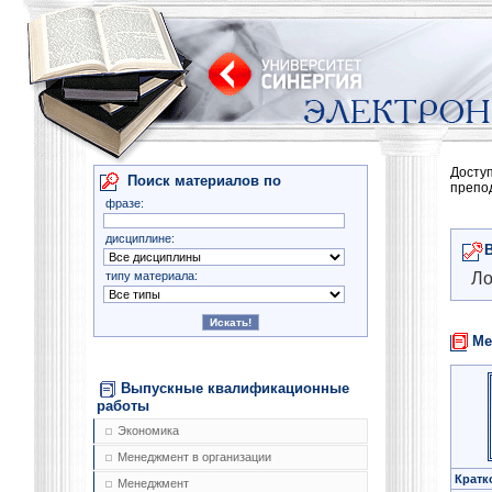
Досту
Поиск материалов по
препо
фразе:
дисциплине:
типу материала:
Ло
Ме
Выпускные квалификационные
работы
Экономика
Менеджмент в организации
Кратк
Менеджмент