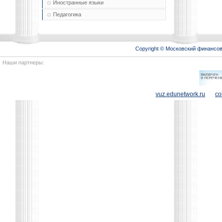
Иностранные языки
Педагогика
Copyright © Московский финансо
Наши партнеры:
vuz.edunetwork.ru
co