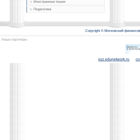
Иностранные языки
Педагогика
Copyright © Московский финансо
Наши партнеры:
vuz.edunetwork.ru
co