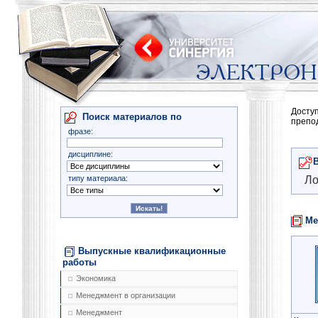
Досту
Поиск материалов по
препо
фразе:
дисциплине:
типу материала:
Ло
Ме
Выпускные квалификационные
работы
Экономика
Менеджмент в организации
Менеджмент