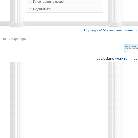
Иностранные языки
Педагогика
Copyright © Московский финансо
Наши партнеры:
vuz.edunetwork.ru
co