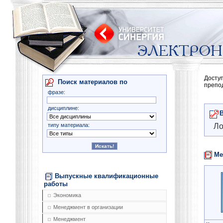
Досту
Поиск материалов по
препо
фразе:
дисциплине:
типу материала:
Ло
Ме
Выпускные квалификационные
работы
Экономика
Менеджмент в организации
Менеджмент