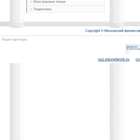
Иностранные языки
Педагогика
Copyright © Московский финансо
Наши партнеры:
vuz.edunetwork.ru
co