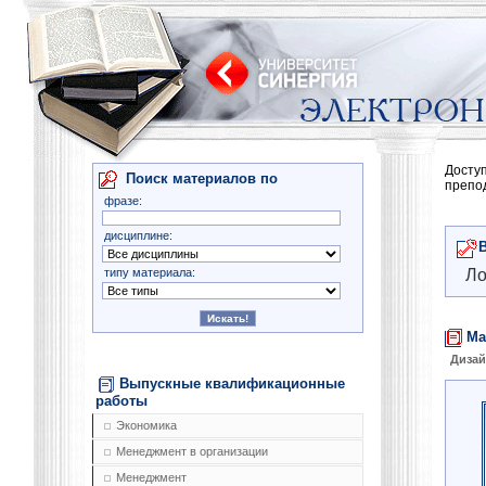
Досту
Поиск материалов по
препо
фразе:
дисциплине:
типу материала:
Ло
Ма
Диза
Выпускные квалификационные
работы
Экономика
Менеджмент в организации
Менеджмент