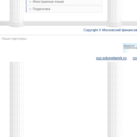
Иностранные языки
Педагогика
Copyright © Московский финансо
Наши партнеры:
vuz.edunetwork.ru
co