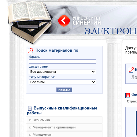
Досту
Поиск материалов по
препо
фразе:
дисциплине:
типу материала:
Ло
Фи
Страх
Выпускные квалификационные
работы
Экономика
Менеджмент в организации
Менеджмент