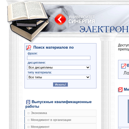
Досту
Поиск материалов по
препо
фразе:
дисциплине:
типу материала:
Ло
Ме
Выпускные квалификационные
работы
Экономика
Менеджмент в организации
Менеджмент