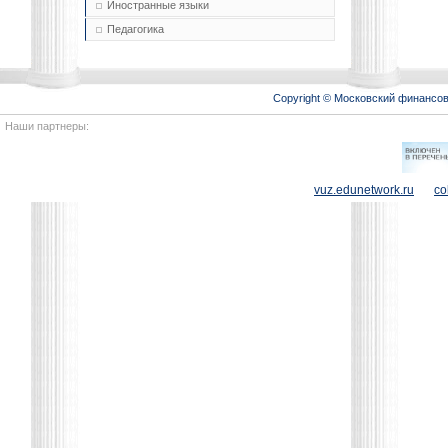
Иностранные языки
Педагогика
Copyright © Московский финансо
Наши партнеры:
vuz.edunetwork.ru
co