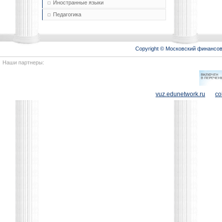
Иностранные языки
Педагогика
Copyright © Московский финансо
Наши партнеры:
vuz.edunetwork.ru
co