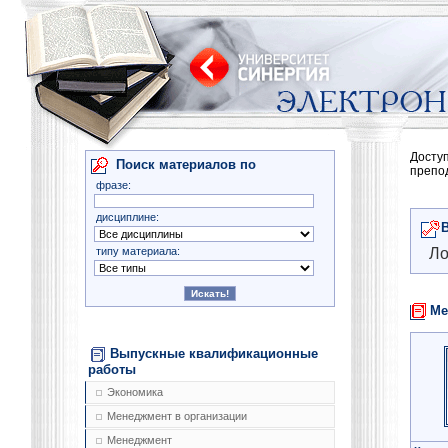
Досту
Поиск материалов по
препо
фразе:
дисциплине:
типу материала:
Ло
Ме
Выпускные квалификационные
работы
Экономика
Менеджмент в организации
Менеджмент