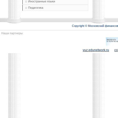
Иностранные языки
Педагогика
Copyright © Московский финансо
Наши партнеры:
vuz.edunetwork.ru
co