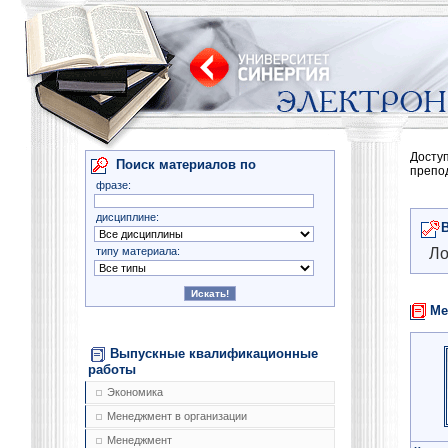
Досту
Поиск материалов по
препо
фразе:
дисциплине:
типу материала:
Ло
Ме
Выпускные квалификационные
работы
Экономика
Менеджмент в организации
Менеджмент