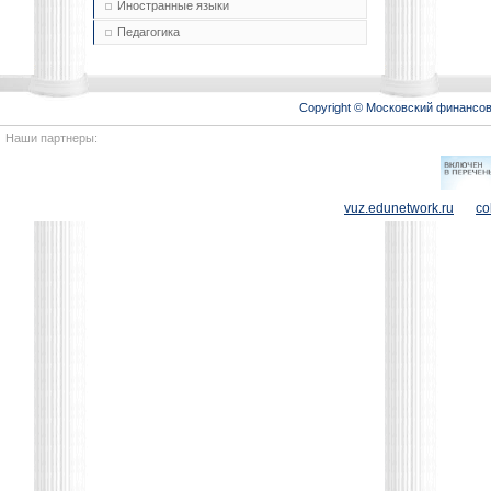
Иностранные языки
Педагогика
Copyright © Московский финансо
Наши партнеры:
vuz.edunetwork.ru
co