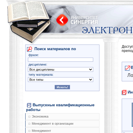
Досту
Поиск материалов по
препо
фразе:
дисциплине:
типу материала:
Ло
Ин
Выпускные квалификационные
работы
Экономика
Менеджмент в организации
Менеджмент