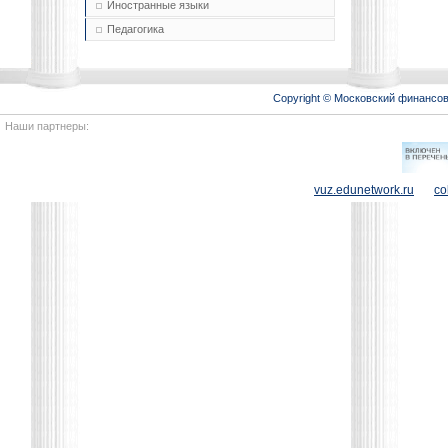
Иностранные языки
Педагогика
Copyright © Московский финансо
Наши партнеры:
vuz.edunetwork.ru
co