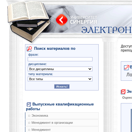
Досту
Поиск материалов по
препо
фразе:
дисциплине:
типу материала:
Ло
Эк
Оцено
Выпускные квалификационные
работы
Экономика
Менеджмент в организации
Менеджмент