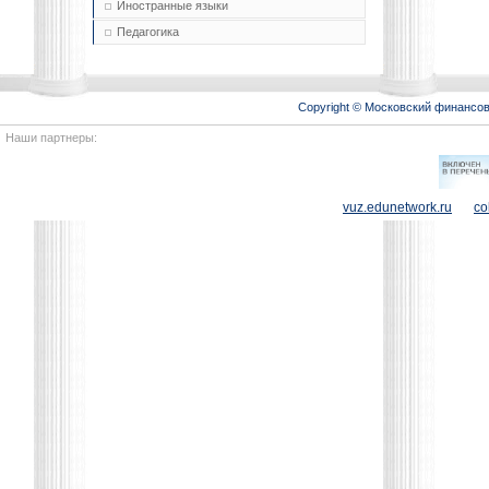
Иностранные языки
Педагогика
Copyright © Московский финансо
Наши партнеры:
vuz.edunetwork.ru
co