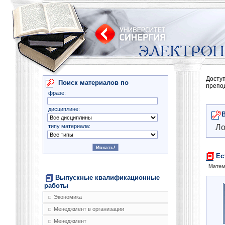
Досту
Поиск материалов по
препо
фразе:
дисциплине:
типу материала:
Ло
Ес
Матем
Выпускные квалификационные
работы
Экономика
Менеджмент в организации
Менеджмент