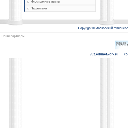
Иностранные языки
Педагогика
Copyright © Московский финансо
Наши партнеры:
vuz.edunetwork.ru
co