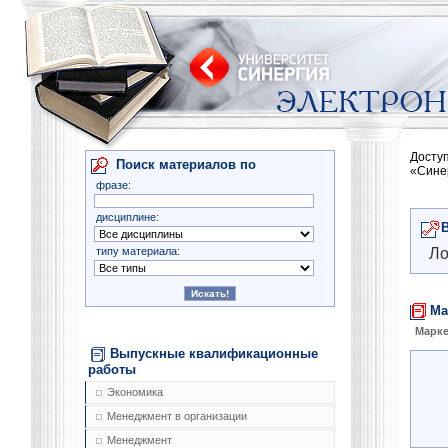
Досту
Поиск материалов по
«Сине
фразе:
дисциплине:
типу материала:
Ло
Ма
Марке
Выпускные квалификационные
работы
Экономика
Менеджмент в организации
Менеджмент