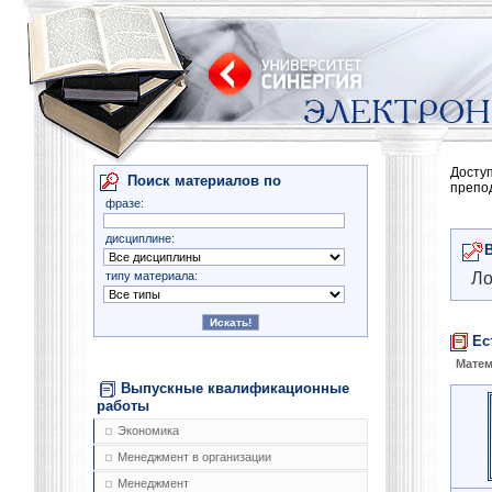
Досту
Поиск материалов по
препо
фразе:
дисциплине:
типу материала:
Ло
Ес
Матем
Выпускные квалификационные
работы
Экономика
Менеджмент в организации
Менеджмент