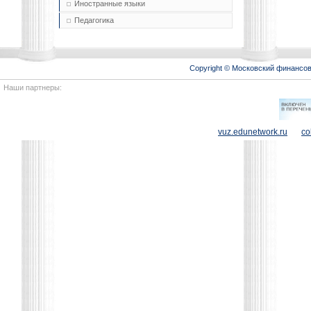
Иностранные языки
Педагогика
Copyright © Московский финансо
Наши партнеры:
vuz.edunetwork.ru
co