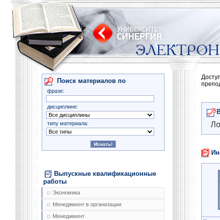
Досту
Поиск материалов по
препо
фразе:
дисциплине:
типу материала:
Ло
Ин
Выпускные квалификационные
работы
Экономика
Менеджмент в организации
Менеджмент