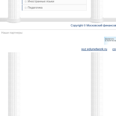
Иностранные языки
Педагогика
Copyright © Московский финансо
Наши партнеры:
vuz.edunetwork.ru
co