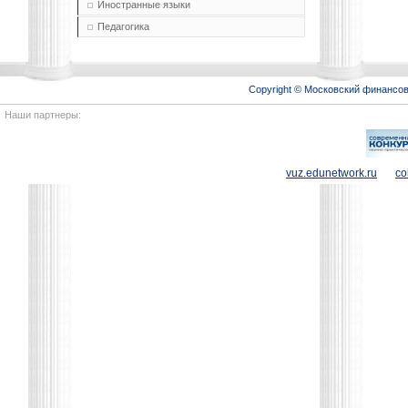
Иностранные языки
Педагогика
Copyright © Московский финансо
Наши партнеры:
vuz.edunetwork.ru
co