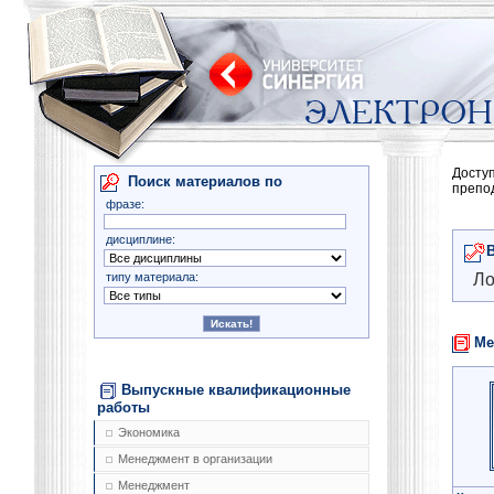
Досту
Поиск материалов по
препо
фразе:
дисциплине:
типу материала:
Ло
Ме
Выпускные квалификационные
работы
Экономика
Менеджмент в организации
Менеджмент