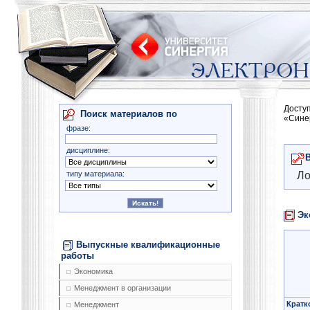
Досту
Поиск материалов по
«Сине
фразе:
дисциплине:
типу материала:
Ло
Эк
Выпускные квалификационные
работы
Экономика
Менеджмент в организации
Кратк
Менеджмент