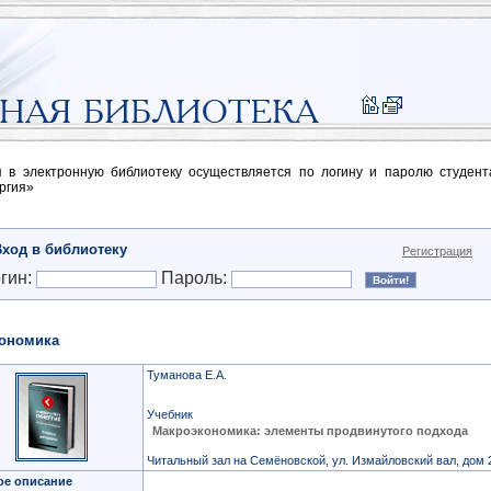
п в электронную библиотеку осуществляется по логину и паролю студен
ргия»
Вход в библиотеку
Регистрация
гин:
Пароль:
ономика
Туманова Е.А.
Учебник
Макроэкономика: элементы продвинутого подхода
Читальный зал на Семёновской, ул. Измайловский вал, дом 
ое описание