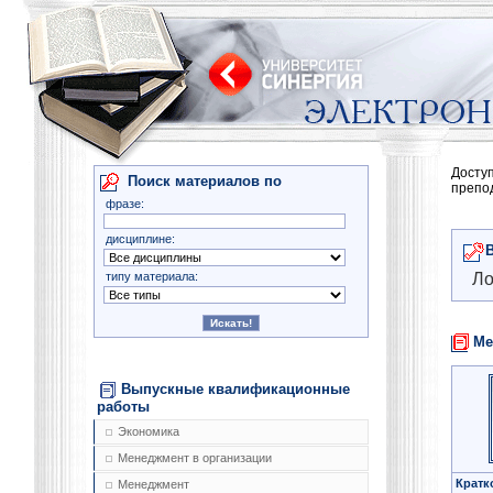
Досту
Поиск материалов по
препо
фразе:
дисциплине:
типу материала:
Ло
Ме
Выпускные квалификационные
работы
Экономика
Менеджмент в организации
Кратк
Менеджмент