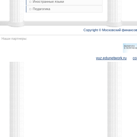
Иностранные языки
Педагогика
Copyright © Московский финансо
Наши партнеры:
vuz.edunetwork.ru
co