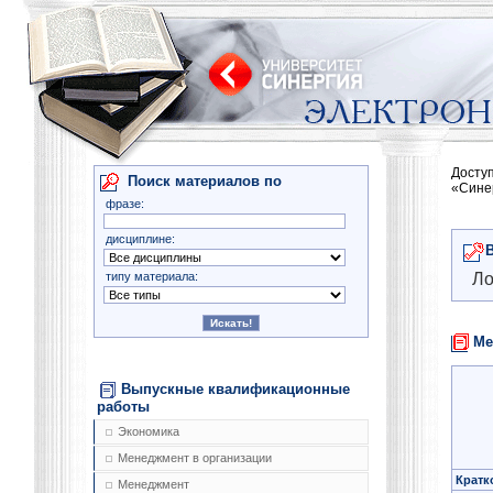
Досту
Поиск материалов по
«Сине
фразе:
дисциплине:
типу материала:
Ло
Ме
Выпускные квалификационные
работы
Экономика
Менеджмент в организации
Кратк
Менеджмент