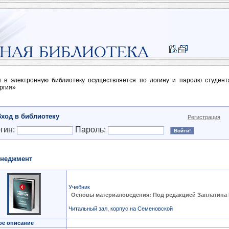
п в электронную библиотеку осуществляется по логину и паролю студен
ргия»
Вход в библиотеку
Регистрация
гин:
Пароль:
неджмент
Учебник
Основы материаловедения: Под редакцией Заплатина 
Читальный зал, корпус на Семеновской
ое описание