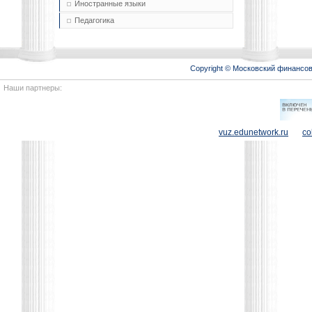
Иностранные языки
Педагогика
Copyright © Московский финансо
Наши партнеры:
vuz.edunetwork.ru
co