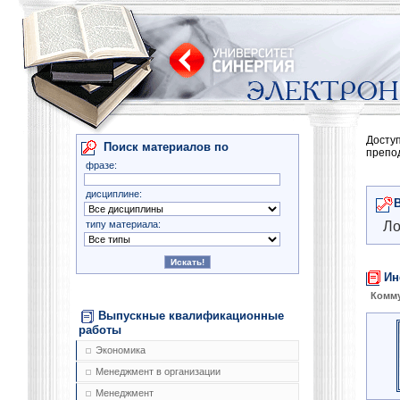
Досту
Поиск материалов по
препо
фразе:
дисциплине:
типу материала:
Ло
Ин
Комму
Выпускные квалификационные
работы
Экономика
Менеджмент в организации
Менеджмент