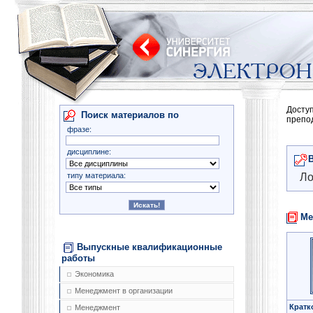
Досту
Поиск материалов по
препо
фразе:
дисциплине:
типу материала:
Ло
Ме
Выпускные квалификационные
работы
Экономика
Менеджмент в организации
Кратк
Менеджмент