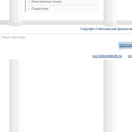
Иностранные языки
Педагогика
Copyright © Московский финансо
Наши партнеры:
vuz.edunetwork.ru
co