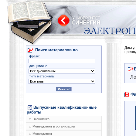
Досту
Поиск материалов по
препо
фразе:
дисциплине:
типу материала:
Ло
Фи
Выпускные квалификационные
работы
Экономика
Менеджмент в организации
Менеджмент