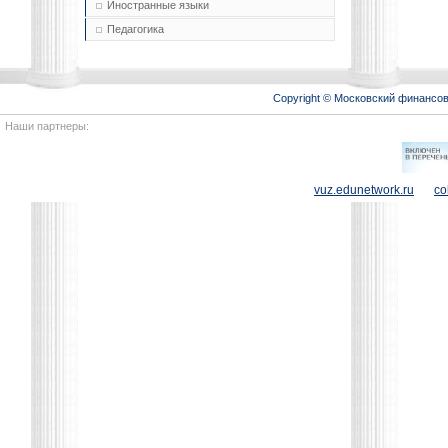
Иностранные языки
Педагогика
Copyright © Московский финансо
Наши партнеры:
vuz.edunetwork.ru
co