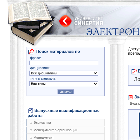
Досту
Поиск материалов по
препо
фразе:
дисциплине:
типу материала:
Ло
Эк
Бухга
Выпускные квалификационные
работы
Экономика
Менеджмент в организации
Менеджмент