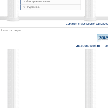
Иностранные языки
Педагогика
Copyright © Московский финансо
Наши партнеры:
vuz.edunetwork.ru
co