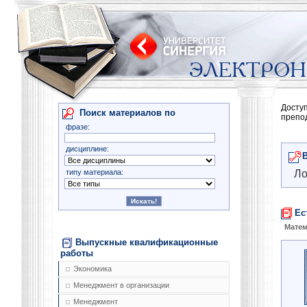
Досту
Поиск материалов по
препо
фразе:
дисциплине:
типу материала:
Ло
Ес
Матем
Выпускные квалификационные
работы
Экономика
Менеджмент в организации
Менеджмент