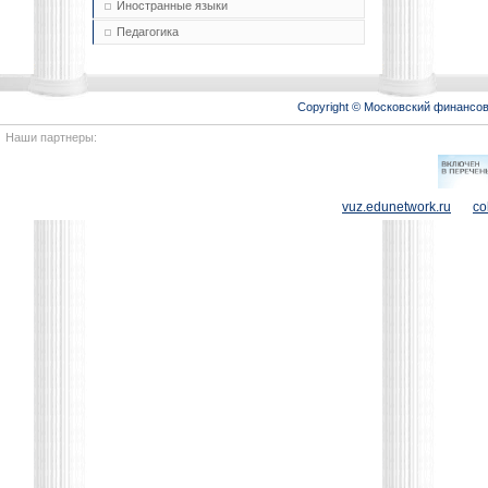
Иностранные языки
Педагогика
Copyright © Московский финансо
Наши партнеры:
vuz.edunetwork.ru
co