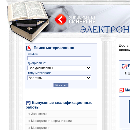
Досту
Поиск материалов по
препо
фразе:
дисциплине:
типу материала:
Ло
Ме
Выпускные квалификационные
работы
Экономика
Менеджмент в организации
Менеджмент