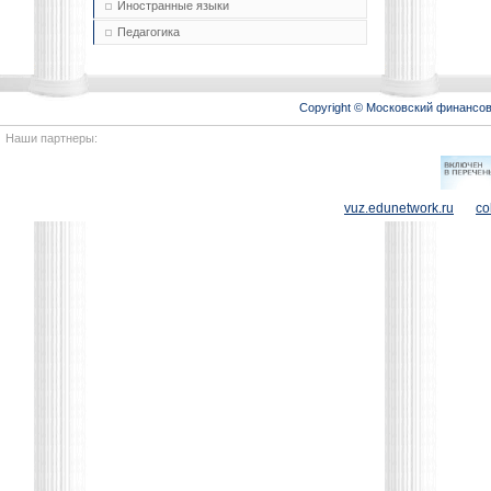
Иностранные языки
Педагогика
Copyright © Московский финансо
Наши партнеры:
vuz.edunetwork.ru
co