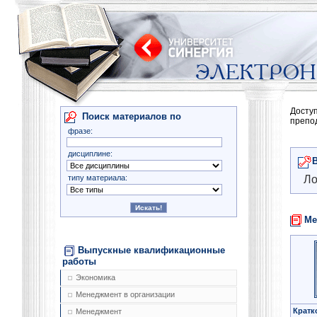
Досту
Поиск материалов по
препо
фразе:
дисциплине:
типу материала:
Ло
Ме
Выпускные квалификационные
работы
Экономика
Менеджмент в организации
Кратк
Менеджмент