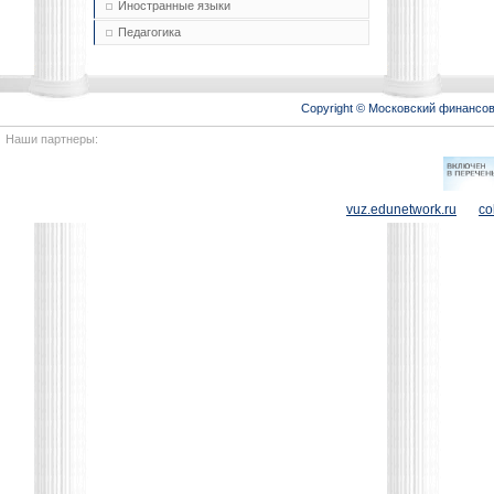
Иностранные языки
Педагогика
Copyright © Московский финансо
Наши партнеры:
vuz.edunetwork.ru
co