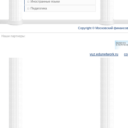
Иностранные языки
Педагогика
Copyright © Московский финансо
Наши партнеры:
vuz.edunetwork.ru
co