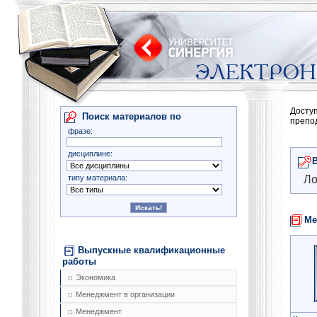
Досту
Поиск материалов по
препо
фразе:
дисциплине:
типу материала:
Ло
Ме
Выпускные квалификационные
работы
Экономика
Менеджмент в организации
Менеджмент