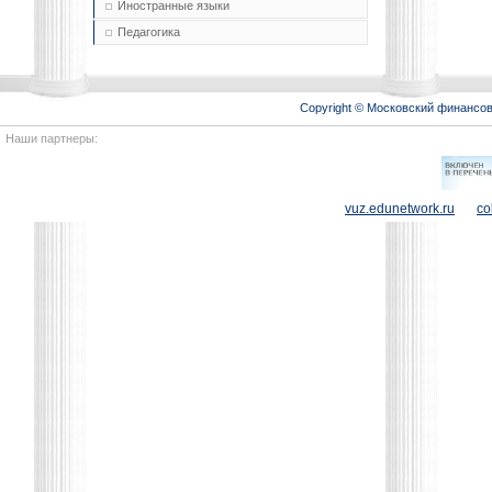
Иностранные языки
Педагогика
Copyright © Московский финансо
Наши партнеры:
vuz.edunetwork.ru
co