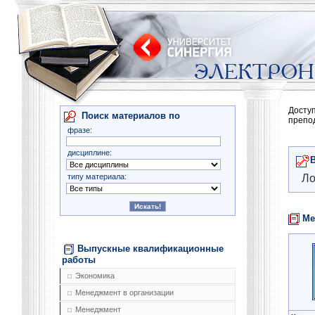
Досту
Поиск материалов по
препо
фразе:
дисциплине:
типу материала:
Ло
Ме
Выпускные квалификационные
работы
Экономика
Менеджмент в организации
Менеджмент