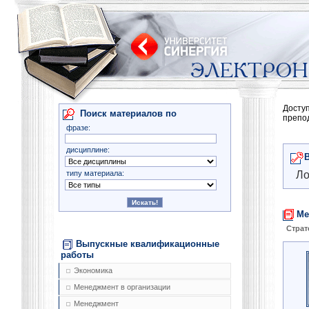
Досту
Поиск материалов по
препо
фразе:
дисциплине:
типу материала:
Ло
Ме
Страт
Выпускные квалификационные
работы
Экономика
Менеджмент в организации
Менеджмент