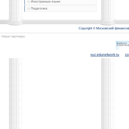
Иностранные языки
Педагогика
Copyright © Московский финансо
Наши партнеры:
vuz.edunetwork.ru
co