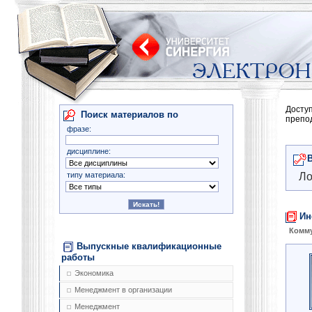
Досту
Поиск материалов по
препо
фразе:
дисциплине:
типу материала:
Ло
Ин
Комму
Выпускные квалификационные
работы
Экономика
Менеджмент в организации
Менеджмент