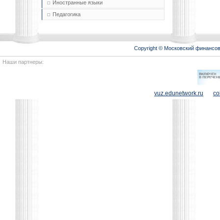
Иностранные языки
Педагогика
Copyright © Московский финансо
Наши партнеры:
vuz.edunetwork.ru
co