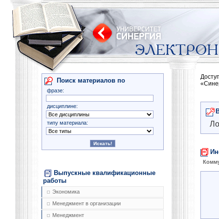
Досту
Поиск материалов по
«Сине
фразе:
дисциплине:
типу материала:
Ло
Ин
Комму
Выпускные квалификационные
работы
Экономика
Менеджмент в организации
Менеджмент