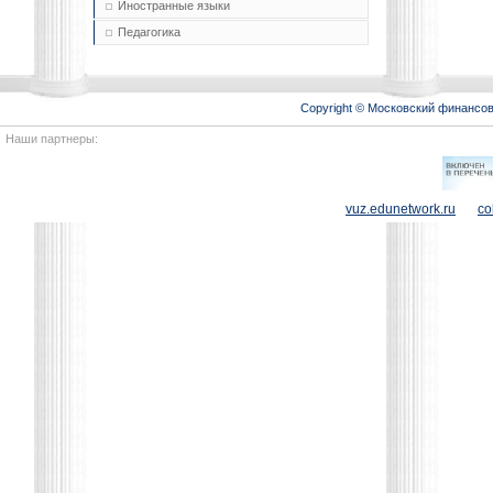
Иностранные языки
Педагогика
Copyright © Московский финансо
Наши партнеры:
vuz.edunetwork.ru
co