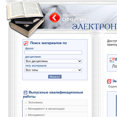
Досту
Поиск материалов по
препо
фразе:
дисциплине:
типу материала:
Ло
Эк
Оцено
Выпускные квалификационные
работы
Экономика
Менеджмент в организации
Менеджмент