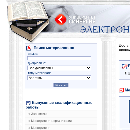
Досту
Поиск материалов по
препо
фразе:
дисциплине:
типу материала:
Ло
Ме
Выпускные квалификационные
работы
Экономика
Менеджмент в организации
Менеджмент