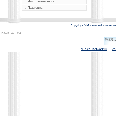
Иностранные языки
Педагогика
Copyright © Московский финансо
Наши партнеры:
vuz.edunetwork.ru
co