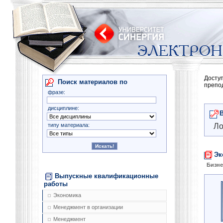
Досту
Поиск материалов по
препо
фразе:
дисциплине:
типу материала:
Ло
Эк
Бизне
Выпускные квалификационные
работы
Экономика
Менеджмент в организации
Менеджмент