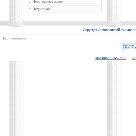
Иностранные языки
Педагогика
Copyright © Московский финансо
Наши партнеры:
vuz.edunetwork.ru
co