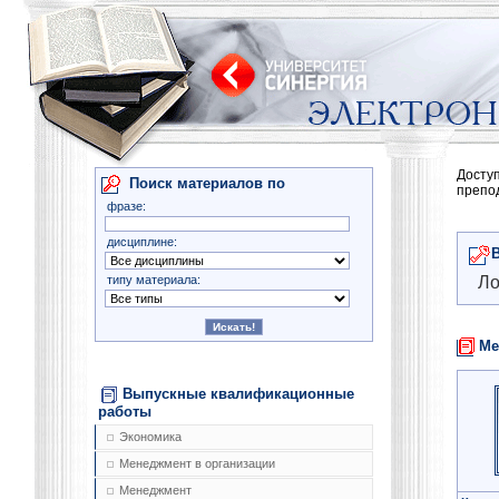
Досту
Поиск материалов по
препо
фразе:
дисциплине:
типу материала:
Ло
Ме
Выпускные квалификационные
работы
Экономика
Менеджмент в организации
Менеджмент