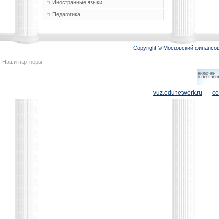
Иностранные языки
Педагогика
Copyright © Московский финансо
Наши партнеры:
vuz.edunetwork.ru
co