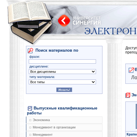
Досту
Поиск материалов по
препо
фразе:
дисциплине:
типу материала:
Ло
Эк
Выпускные квалификационные
работы
Экономика
Менеджмент в организации
Кратк
Менеджмент