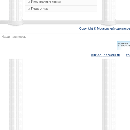
Иностранные языки
Педагогика
Copyright © Московский финансо
Наши партнеры:
vuz.edunetwork.ru
co