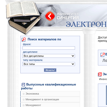
Досту
Поиск материалов по
препо
фразе:
дисциплине:
типу материала:
Ло
Эк
Инве
Выпускные квалификационные
работы
Экономика
Менеджмент в организации
Менеджмент