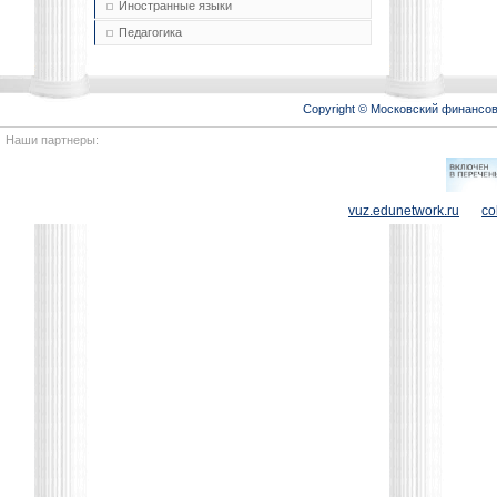
Иностранные языки
Педагогика
Copyright © Московский финансо
Наши партнеры:
vuz.edunetwork.ru
co