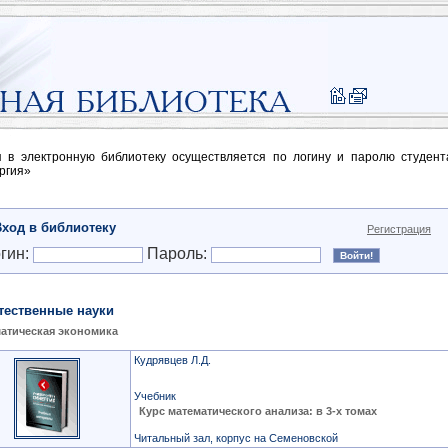
п в электронную библиотеку осуществляется по логину и паролю студен
ргия»
Вход в библиотеку
Регистрация
гин:
Пароль:
тественные науки
атическая экономика
Кудрявцев Л.Д.
Учебник
Курс математического анализа: в 3-х томах
Читальный зал, корпус на Семеновской