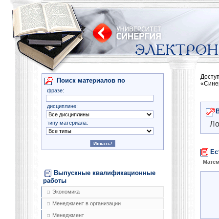
Досту
Поиск материалов по
«Сине
фразе:
дисциплине:
типу материала:
Ло
Ес
Матем
Выпускные квалификационные
работы
Экономика
Менеджмент в организации
Менеджмент