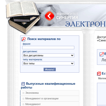
Досту
Поиск материалов по
«Сине
фразе:
дисциплине:
типу материала:
Ло
Ес
Матем
Выпускные квалификационные
работы
Экономика
Менеджмент в организации
Менеджмент