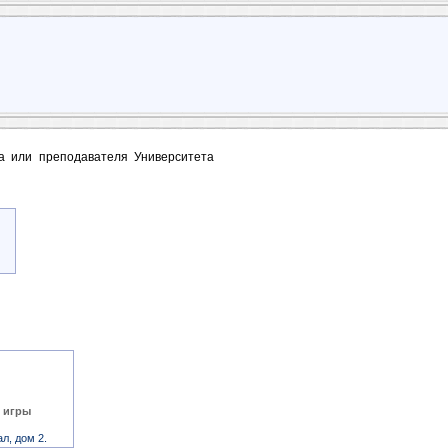
та или преподавателя Университета
е игры
л, дом 2.