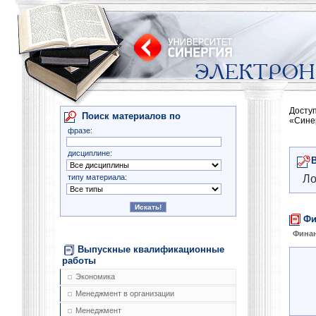
Досту
Поиск материалов по
«Сине
фразе:
дисциплине:
типу материала:
Ло
Фи
Фина
Выпускные квалификационные
работы
Экономика
Менеджмент в организации
Менеджмент