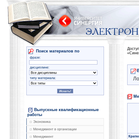
Досту
Поиск материалов по
«Сине
фразе:
дисциплине:
типу материала:
Ло
Ме
Выпускные квалификационные
работы
Экономика
Менеджмент в организации
Кратк
Менеджмент