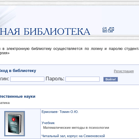
п в электронную библиотеку осуществляется по логину и паролю студен
ргия»
Вход в библиотеку
Регистрация
гин:
Пароль:
тественные науки
атика
Ермолаев- Томин О.Ю.
Учебник
Математические методы в психологии
Читальный зал, корпус на Семеновской