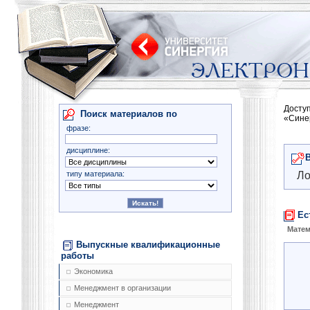
Досту
Поиск материалов по
«Сине
фразе:
дисциплине:
типу материала:
Ло
Ес
Матем
Выпускные квалификационные
работы
Экономика
Менеджмент в организации
Менеджмент