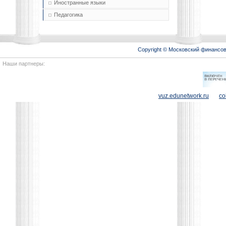
Иностранные языки
Педагогика
Copyright © Московский финансо
Наши партнеры:
vuz.edunetwork.ru
co