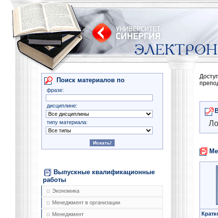
Досту
Поиск материалов по
препо
фразе:
дисциплине:
типу материала:
Ло
Ме
Выпускные квалификационные
работы
Экономика
Менеджмент в организации
Кратк
Менеджмент