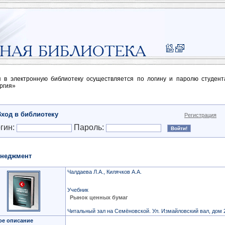
п в электронную библиотеку осуществляется по логину и паролю студен
ргия»
Вход в библиотеку
Регистрация
гин:
Пароль:
неджмент
Чалдаева Л.А., Килячков А.А.
Учебник
Рынок ценных бумаг
Читальный зал на Семёновской. Ул. Измайловский вал, дом 
ое описание