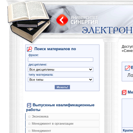
Досту
Поиск материалов по
«Сине
фразе:
дисциплине:
типу материала:
Ло
Ме
Выпускные квалификационные
работы
Экономика
Менеджмент в организации
Кратк
Менеджмент