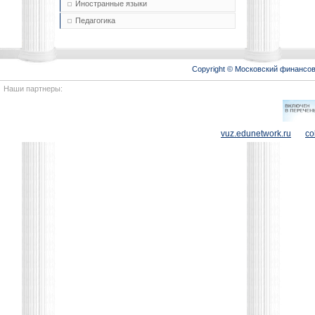
Иностранные языки
Педагогика
Copyright © Московский финансо
Наши партнеры:
vuz.edunetwork.ru
co