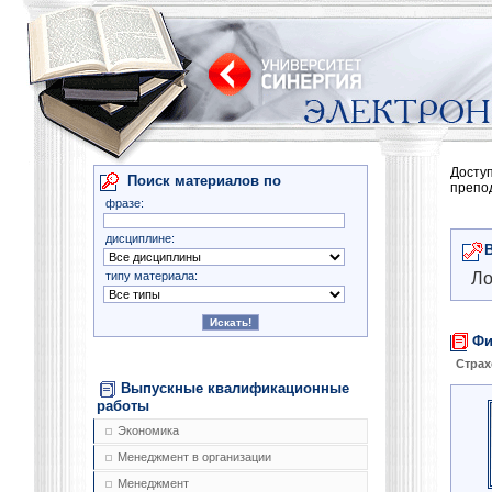
Досту
Поиск материалов по
препо
фразе:
дисциплине:
типу материала:
Ло
Фи
Страх
Выпускные квалификационные
работы
Экономика
Менеджмент в организации
Менеджмент