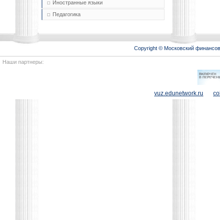
Иностранные языки
Педагогика
Copyright © Московский финансо
Наши партнеры:
vuz.edunetwork.ru
co