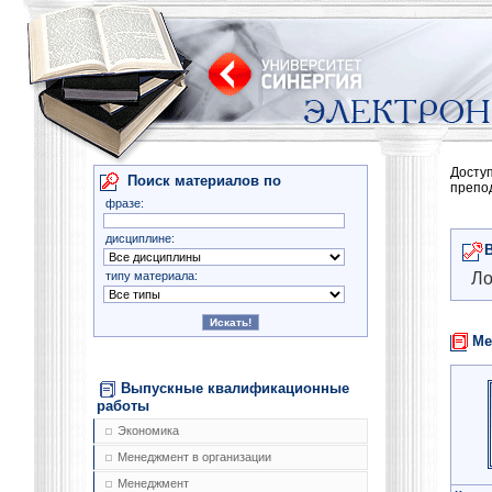
Досту
Поиск материалов по
препо
фразе:
дисциплине:
типу материала:
Ло
Ме
Выпускные квалификационные
работы
Экономика
Менеджмент в организации
Менеджмент